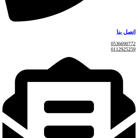
اتصل بنا
0536690772
0112925259