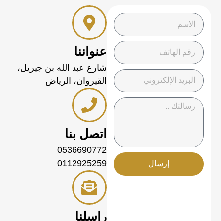
عنواننا
شارع عبد الله بن جيريل،
القيروان، الرياض
اتصل بنا
0536690772
0112925259
إرسال
راسلنا