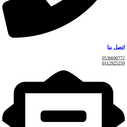
اتصل بنا
0536690772
0112925259