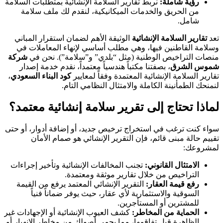
رؤية شاملة:
نربط تقارير السلامة الإنشائية بمتطلبات السلامة
من الحريق والخدمات الميكانيكية، لنقدم لك ملف سلامة
شامل.
تعد
تقارير السلامة الإنشائية
الوثيقة الأهم لضمان استقرار المباني
وسلامة القاطنين فيها، وهي مطلب أساسي لإنهاء المعاملات في
منصات التراخيص الوطنية (مثل “بلدي” و”سلامة”). نحن في
شركة
شموس الشرق
، بصفتنا مكتباً هندسياً معتمداً، نقدم خدمة إصدار
تقارير السلامة الإنشائية المعتمدة وفقاً لمعايير
كود البناء السعودي
،
لنمنحك الطمأنينة الكاملة والامتثال النظامي التام.
لماذا تحتاج إلى تقرير سلامة إنشائية معتمد؟
سواء كنت ترغب في استخراج ترخيص جديد، أو إضافة أدوار، أو حتى
تقييم حالة مبنى قائم، فإن التقرير الإنشائي هو صمام الأمان
لمشروعك:
الامتثال القانوني:
تجنب المخالفات الإنشائية وتأخير إجراءات
التراخيص من خلال تقارير موثقة ومعتمدة.
رفع قيمة العقار:
التقرير الإنشائي المعتمد يرفع من القيمة
السوقية والاستثمارية لأي عقار، حيث يوفر ضماناً فنياً
للمشترين أو المستأجرين.
الحماية من المخاطر:
كشف العيوب الإنشائية أو الإجهادات غير
الظاهرة قبل تفاقمها، مما يحمي أصولك من مخاطر الانهيار أو