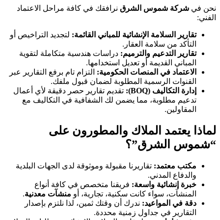
نحن في
شركة شموس الشرق
نرافقك في كافة مراحل الاعتماد
الفني:
تقارير السلامة الإنشائية للمباني القائمة:
لتجديد التراخيص أو
التأكد من سلامة العقار.
تقارير التدعيم والترميم:
دراسات هندسية متكاملة لتقوية
المباني القديمة أو تعديل استخدامها.
الاعتماد في المنصات الحكومية:
التزام تام برفع التقارير عبر
القنوات الرسمية المطلوبة لضمان قبول ملفك.
إدارة التكاليف (BOQ):
تقديم تقارير حصر دقيقة لأي أعمال
تدعيم مطلوبة، مما يضمن لك الشفافية في التكاليف مع
المقاولين.
لماذا يعتمد الملاك والمطورون على
“شموس الشرق”؟
مكتب معتمد:
تقاريرنا مقبولة وموثوقة لدى الجهات البلدية
والدفاع المدني.
خبرة إنشائية واسعة:
فريقنا متخصص في كافة أنواع
المنشآت، سواء كانت سكنية، تجارية، أو
منشآت معدنية
.
دقة في المواعيد:
ندرك أن وقتك ثمين، لذا نلتزم بإصدار
التقارير في جداول زمنية محددة.