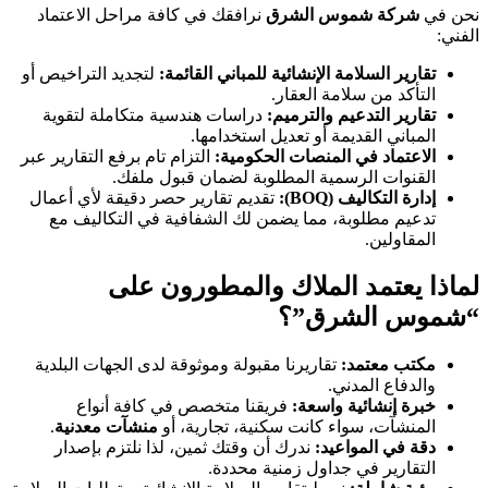
نحن في
شركة شموس الشرق
نرافقك في كافة مراحل الاعتماد
الفني:
تقارير السلامة الإنشائية للمباني القائمة:
لتجديد التراخيص أو
التأكد من سلامة العقار.
تقارير التدعيم والترميم:
دراسات هندسية متكاملة لتقوية
المباني القديمة أو تعديل استخدامها.
الاعتماد في المنصات الحكومية:
التزام تام برفع التقارير عبر
القنوات الرسمية المطلوبة لضمان قبول ملفك.
إدارة التكاليف (BOQ):
تقديم تقارير حصر دقيقة لأي أعمال
تدعيم مطلوبة، مما يضمن لك الشفافية في التكاليف مع
المقاولين.
لماذا يعتمد الملاك والمطورون على
“شموس الشرق”؟
مكتب معتمد:
تقاريرنا مقبولة وموثوقة لدى الجهات البلدية
والدفاع المدني.
خبرة إنشائية واسعة:
فريقنا متخصص في كافة أنواع
المنشآت، سواء كانت سكنية، تجارية، أو
منشآت معدنية
.
دقة في المواعيد:
ندرك أن وقتك ثمين، لذا نلتزم بإصدار
التقارير في جداول زمنية محددة.