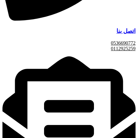
اتصل بنا
0536690772
0112925259