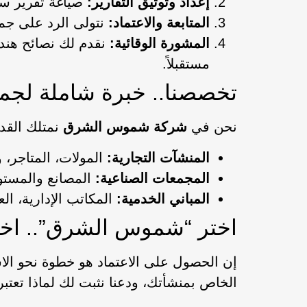
إعداد وتوثيق التقارير:
صياغة تقرير سل
المتابعة والاعتماد:
نتولى الرد على جمي
المشورة الوقائية:
نقدم لك نصائح هندس
مستقبلاً.
تخصصنا.. خبرة شاملة لجم
نحن في
شركة شموس الشرق
نمتلك القد
المنشآت التجارية:
المولات، المتاجر، 
المجمعات الصناعية:
المصانع والمستود
المباني الخدمية:
المكاتب الإدارية، ال
اختر “شموس الشرق”.. اختر
إن الحصول على الاعتماد هو خطوة نحو الاست
الخاص بمنشأتك، ودعنا نثبت لك لماذا تعتبر