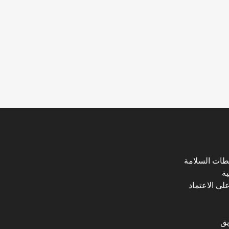
طات السلامة
ية
لى الاعتماد
يق