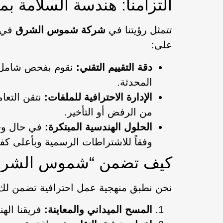
التزامنا: هندسة السلامة بمع
تتمثل رؤيتنا في
شركة شموس الشرق
في ت
على:
دقة التقييم التقني:
نقوم بفحص شامل للم
المحدثة.
الإدارة الاحترافية للملفات:
نتقن التعا
من الرفض أو التأخير.
الحلول الهندسية المبتكرة:
في حال وجو
وفقاً للاشتراطات الرسمية وبأعلى كفا
كيف تضمن “شموس الشرق”
نحن نطبق منهجية عمل احترافية تضمن لك 
المسح الميداني والمعاينة:
فريقنا الهن