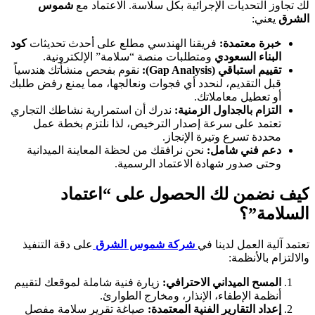
لك تجاوز التحديات الإجرائية بكل سلاسة. الاعتماد مع
شموس
الشرق
يعني:
خبرة معتمدة:
فريقنا الهندسي مطلع على أحدث تحديثات
كود
البناء السعودي
ومتطلبات منصة “سلامة” الإلكترونية.
تقييم استباقي (Gap Analysis):
نقوم بفحص منشأتك هندسياً
قبل التقديم، لنحدد أي فجوات ونعالجها، مما يمنع رفض طلبك
أو تعطيل معاملاتك.
التزام بالجداول الزمنية:
ندرك أن استمرارية نشاطك التجاري
تعتمد على سرعة إصدار الترخيص، لذا نلتزم بخطة عمل
محددة تسرع وتيرة الإنجاز.
دعم فني شامل:
نحن نرافقك من لحظة المعاينة الميدانية
وحتى صدور شهادة الاعتماد الرسمية.
كيف نضمن لك الحصول على “اعتماد
السلامة”؟
تعتمد آلية العمل لدينا في
شركة شموس الشرق
على دقة التنفيذ
والالتزام بالأنظمة:
المسح الميداني الاحترافي:
زيارة فنية شاملة لموقعك لتقييم
أنظمة الإطفاء، الإنذار، ومخارج الطوارئ.
إعداد التقارير الفنية المعتمدة:
صياغة تقرير سلامة مفصل