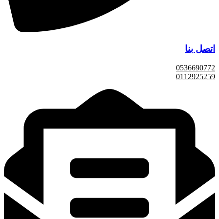
اتصل بنا
0536690772
0112925259