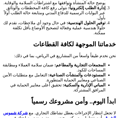
يوضح حالة المنشأة وتوافقها مع اشتراطات السلامة والوقاية.
إدارة الطلب إلكترونياً:
نتولى رفع كافة المخططات والوثائق
عبر البوابات الرسمية للدفاع المدني ومتابعة حالة الطلب أولاً
بأول.
توفير الحلول الهندسية:
في حال وجود أي ملاحظات، نقدم لك
حلولاً هندسية عملية وفعالة لتصحيح الأوضاع بأقل تكلفة
ممكنة.
خدماتنا الموجهة لكافة القطاعات
نحن نخدم طيفاً واسعاً من المشاريع في الرياض، بما في ذلك:
المجمعات التجارية والمطاعم:
ضمان سلامة العملاء ومطابقة
المساحات للكود.
المستودعات والمنشآت الصناعية:
التعامل مع متطلبات الأمن
الصناعي ومعايير الحماية المتطورة.
المباني الإدارية والسكنية:
تحقيق أعلى معايير الحماية في
المرافق المشتركة.
ابدأ اليوم.. وأمن مشروعك رسمياً
لا تجعل انتظار الإجراءات يعطل نشاطك التجاري. مع
شركة شموس
الشرق
، أنت تتعامل مع مكتب هندسي معتمد يضع مصلحتك في