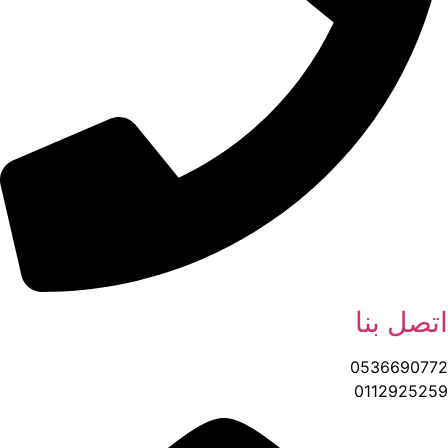
اتصل بنا
0536690772
0112925259