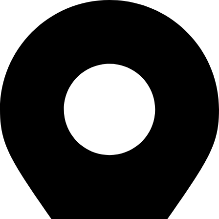
Ski
t
conten