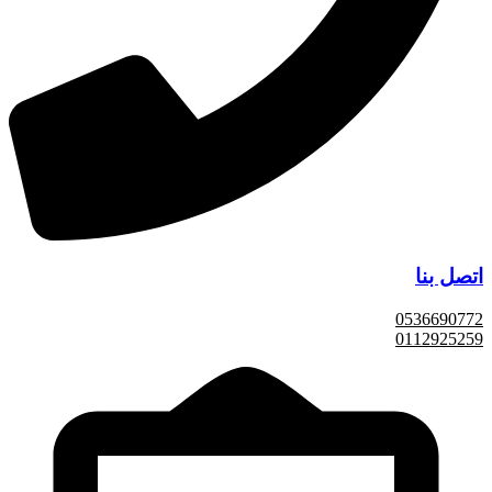
اتصل بنا
0536690772
0112925259