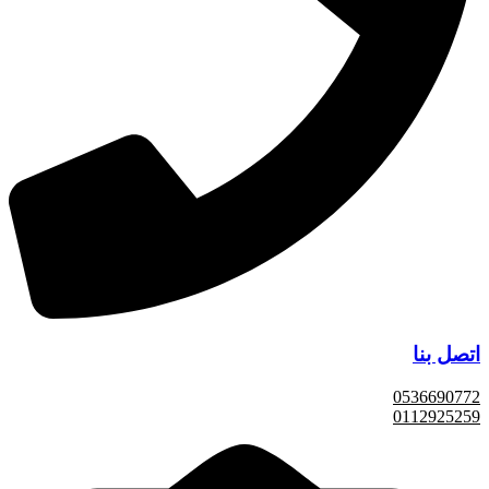
اتصل بنا
0536690772
0112925259