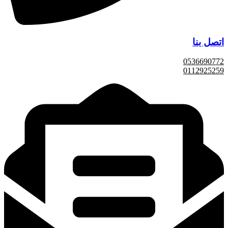
اتصل بنا
0536690772
0112925259