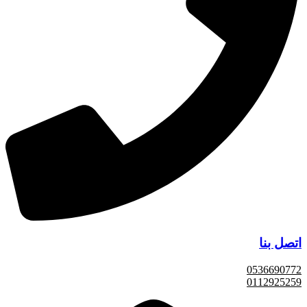
اتصل بنا
0536690772
0112925259