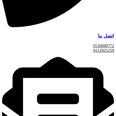
اتصل بنا
0536690772
0112925259