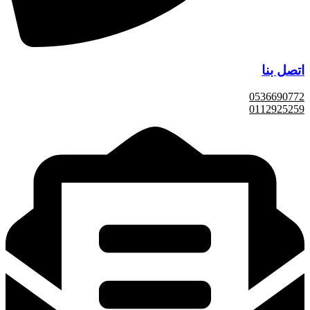
اتصل بنا
0536690772
0112925259