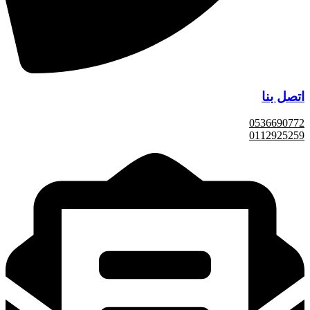
اتصل بنا
0536690772
0112925259