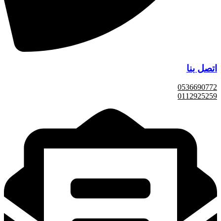
اتصل بنا
0536690772
0112925259