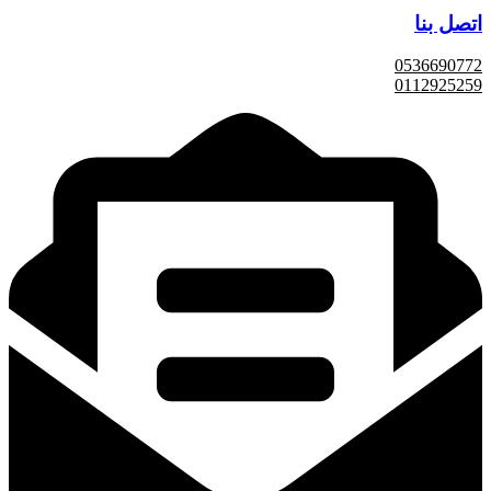
اتصل بنا
0536690772
0112925259