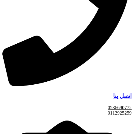
اتصل بنا
0536690772
0112925259