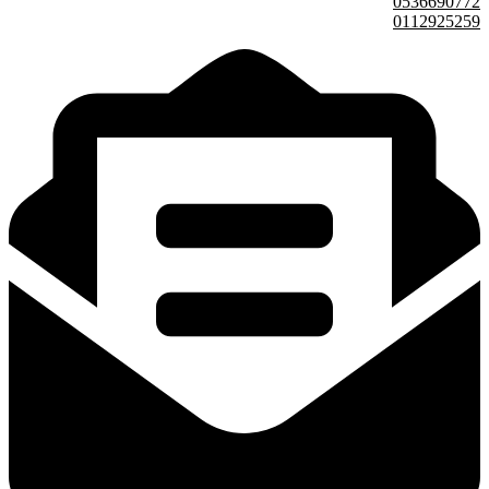
0536690772
0112925259