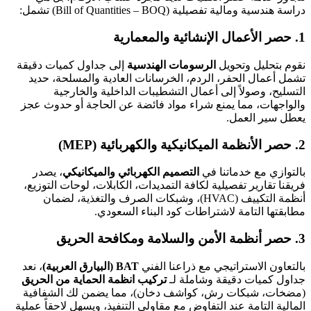
دراسة هندسية ومالية تفصيلية (Bill of Quantities – BOQ) تشمل:
1. حصر الأعمال الإنشائية والمعمارية
نقوم بتحليل وتحويل
الرسومات الهندسية
إلى جداول كميات دقيقة
تشمل أعمال الحفر، الردم، الخرسانات العادية والمسلحة، حديد
التسليح، وصولاً إلى أعمال التشطيبات الداخلية والخارجية
والواجهات، مما يمنع شراء مواد فائضة عن الحاجة أو حدوث عجز
يعطل سير العمل.
2. حصر الأنظمة الميكانيكية والكهربائية (MEP)
بالتوازي مع خدماتنا في
التصميم الكهربائي والميكانيكي
، يصدر
فريقنا تقارير تفصيلية لكافة التمديدات، الكابلات، لوحات التوزيع،
أنظمة التكييف (HVAC)، وشبكات الصرف والتغذية، لضمان
مطابقتها التامة لاشتراطات كود البناء السعودي.
3. حصر أنظمة الأمن والسلامة ومكافحة الحريق
بالتعاون الاستراتيجي مع ذراعنا الفني
BAT (البيارق العربية)
، نعد
جداول كميات دقيقة وشاملة لـ
تركيب انظمة الحماية من الحريق
(مضخات، شبكات رش، كواشف دخان)، مما يضمن لك الشفافية
المالية التامة عند التفاوض مع مقاولي التنفيذ، ويسهل لاحقاً عملية