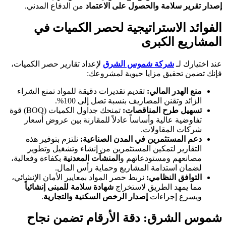
إصدار تقرير سلامة والحصول على الاعتماد
من الدفاع المدني.
الفوائد الاستراتيجية لحصر الكميات في
المشاريع الكبرى
عند اختيارك لـ
شركة شموس الشرق
لإعداد تقارير حصر الكميات،
فإنك تضمن تحقيق مزايا حيوية لمشروعك:
منع الهدر المالي:
تقديم تقديرات دقيقة للمواد تمنع الشراء
الزائد وتقنن المصاريف بنسبة تصل إلى 100%.
تسهيل طرح المناقصات:
تمنحك جداول الكميات (BOQ) قوة
تفاوضية عالية وأساساً عادلاً للمقارنة بين عروض أسعار
شركات المقاولات.
دعم المستثمرين في المدن الصناعية:
نلتزم بتوفير هذه
التقارير لتمكين المستثمرين من إنشاء وتشغيل وتطوير
مصانعهم ومستودعاتهم و
المنشآت المعدنية
بكفاءة وفعالية،
لضمان استدامة المشاريع وحماية رأس المال.
التوافق النظامي:
نربط حصر المواد بمعايير الأمان الإنشائي،
مما يمهد الطريق لاستخراج
شهادة سلامة للمبنى إنشائياً
ويسرع إجراءات
إصدار الرخص السكنية والتجارية
.
شموس الشرق: دقة الأرقام تضمن نجاح