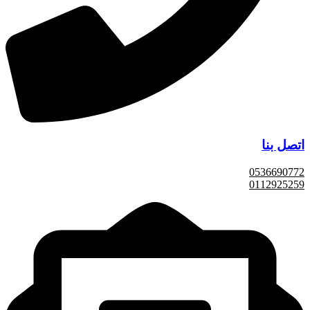
اتصل بنا
0536690772
0112925259