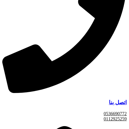
اتصل بنا
0536690772
0112925259