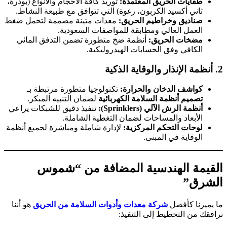
طفايات الحريق المعتمدة:
توريد كافة الأحجام والأنواع (بودرة،
ثاني أكسيد الكربون، رغوة) التي تتوافق مع طبيعة النشاط.
صناديق وخراطيم الحريق:
معدات متينة مصممة لتحمل ضغط
العمل العالي ومطابقة للمواصفات السعودية.
مضخات الحريق:
أنظمة ضخ متطورة تضمن التدفق المائي
الكافي وفق الحسابات الهيدروليكية.
2. أنظمة الإنذار والوقاية الذكية
كواشف الدخان والحرارة:
تكنولوجيا متطورة مرتبطة بـ
تصميم أنظمة السلامة الكهربائية
لضمان التنبيه المبكر.
أنظمة الرش الآلي (Sprinklers):
تنفيذ دقيق للشبكات يراعي
الأبعاد والمساحات لضمان التغطية الشاملة.
لوحات التحكم المركزية:
لإدارة شاملة ومباشرة لجميع أنظمة
الوقاية في المبنى.
القيمة الهندسية المضافة من “شموس
الشرق”
ما يميزنا كأفضل
شركة معدات وأدوات السلامة من الحريق
هو أننا
نرافقك من التخطيط إلى التنفيذ: