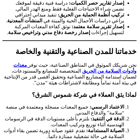
إصدار تقارير حصر الكميات:
دراسة فنية دقيقة لموقعك
تضمن شراء الاحتياجات الفعلية فقط ومنع الهدر المالي.
تركيب أنظمة الحماية من الحريق:
تنفيذ ميداني احترافي
يراعي دراسات الأحمال الحية والميتة في
المنشآت المعدنية
.
إصدار تقرير سلامة معتمد:
نوثق كفاءة المعدات المركبة
لتسهيل إجراءات
إصدار رخصة دفاع مدني وتراخيص سلامة
.
خدماتنا للمدن الصناعية والتقنية والخاصة
نحن شريكك الموثوق في المناطق الصناعية، حيث نوفر
معدات
وأدوات السلامة من الحريق
المتخصصة للمصانع والمستودعات،
لضمان استدامة المشاريع الصناعية وتحقيق أقصى قدر من الإنتاجية
في بيئة آمنة تماماً ومطابقة لاشتراطات هيئة “مدن”.
لماذا يثق العملاء في شركة شموس الشرق؟
الاعتماد الرسمي:
جميع المعدات مسجلة ومعتمدة في منصة
“سلامة” والدفاع المدني.
الدقة في التنفيذ:
نلتزم بأعلى مستويات الدقة في الرسومات
الهندسية أثناء توزيع وتركيب المعدات.
الصيانة المستدامة:
نقدم عقود صيانة دورية تضمن بقاء أدوات
السلامة في حالة تشغيلية ممتازة دائماً.