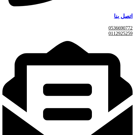
اتصل بنا
0536690772
0112925259