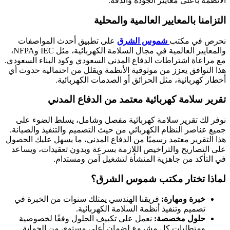
الأنظمة بأعلى معايير الجودة والدقة.
التزامنا بالمعايير العالمية والمحلية
نحرص في مكتب
شموس الشرق
على تطبيق أحدث المواصفات
والمعايير العالمية في مجال السلامة الكهربائية، مثل IEC وNFPA،
مع مراعاة اشتراطات الدفاع المدني السعودي وكود البناء السعودي.
هذا التوافق يعزز من موثوقية الأنظمة ويقلل من احتمالية حدوث أي
أخطار كهربائية، مثل الحرائق أو الصدمات الكهربائية.
تقرير سلامة كهربائية معتمد من الدفاع المدني
نوفر لك تقرير سلامة كهربائية مفصل وشامل، يسلط الضوء على
جميع عناصر النظام الكهربائي من حيث التصميم والتنفيذ والصيانة.
هذا التقرير معتمد رسميًا من الدفاع المدني، ما يسهل عليك الحصول
على التصاريح والتراخيص اللازمة بسرعة وبدون تعقيدات، ويساعد
في التأكد من جاهزية المنشأة لتشغيل آمن ومستدام.
لماذا تختار مكتب شموس الشرق؟
خبرة ومهارة:
فريقنا الهندسي يمتلك سنوات من الخبرة في
تصميم وتنفيذ أنظمة السلامة الكهربائية.
حلول مخصصة:
نعمل على تكييف الحلول وفقًا لخصوصية
ومتطلبات كل مشروع لضمان أعلى مستوى من الحماية.