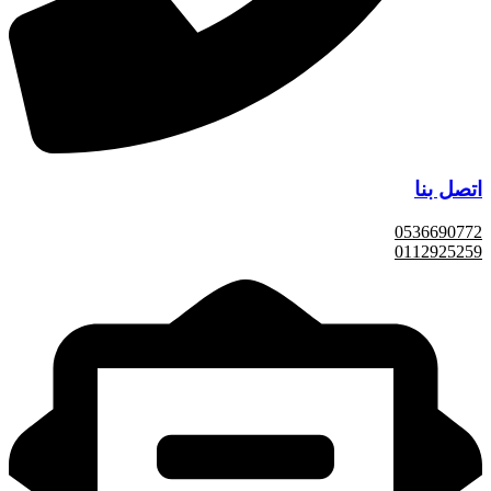
اتصل بنا
0536690772
0112925259