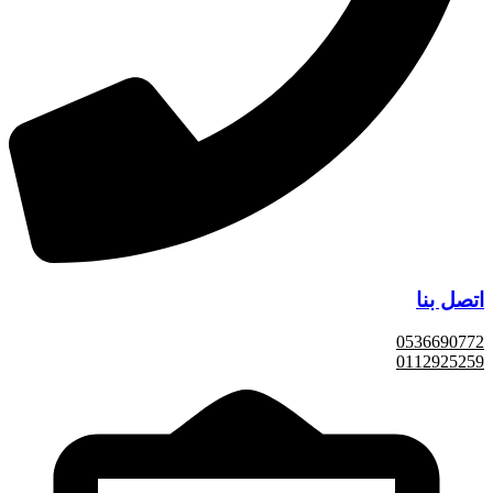
اتصل بنا
0536690772
0112925259