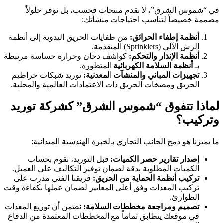
في “شموس الشرق”، لا نقدم منتجات فحسب، بل نوفر حلولاً
مصممة خصيصاً لتناسب احتياجات منشأتك:
أنظمة إطفاء الحرائق:
من طفايات الحريق اليدوية إلى أنظمة
الرش الآلي (Sprinklers) المتقدمة.
أنظمة الإنذار والتحكم:
كواشف دخان وحرارة حساسة مرتبطة
بـ
أنظمة السلامة الكهربائية
المتطورة.
تجهيزات المباني والمنشآت المعدنية:
توريد شبكات خراطيم
الحريق ومضخات الحريق ذات الاعتمادات العالمية والمحلية.
لماذا تتفوق “شموس الشرق” كشركة توريد
وتركيب؟
ما يميزنا هو دمج الجانب التجاري بالخبرة الهندسية الميدانية:
إصدار تقارير حصر الكميات:
قبل التوريد، نقوم بحساب
الكميات المطلوبة بدقة لضمان توفير التكاليف على العميل.
تركيب أنظمة الحماية من الحريق:
فريقنا الفني مدرب على
تركيب المعدات وفق أعلى المعايير لضمان عملها بكفاءة وقت
الطوارئ.
تصميم ومراجعة مخططات السلامة:
نضمن أن توزيع المعدات
في موقعك يتطابق تماماً مع المخططات المعتمدة من الدفاع