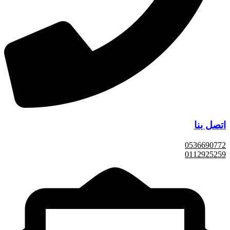
اتصل بنا
0536690772
0112925259