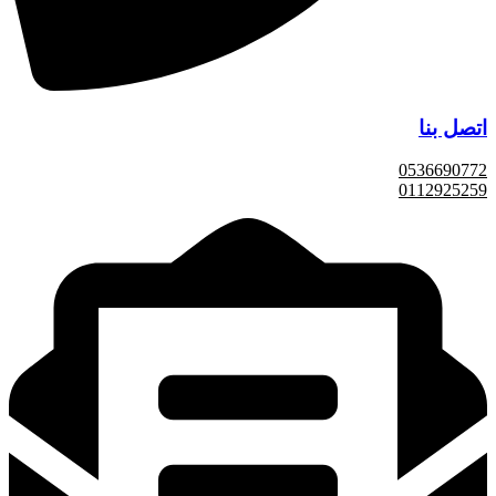
اتصل بنا
0536690772
0112925259