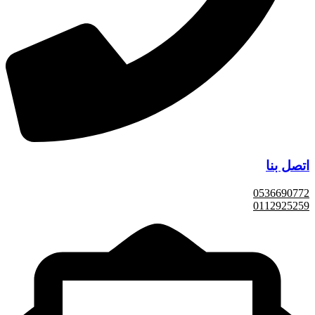
اتصل بنا
0536690772
0112925259