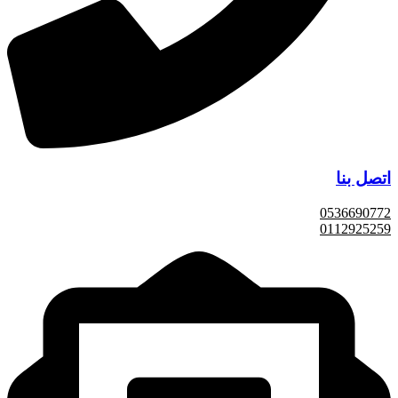
اتصل بنا
0536690772
0112925259