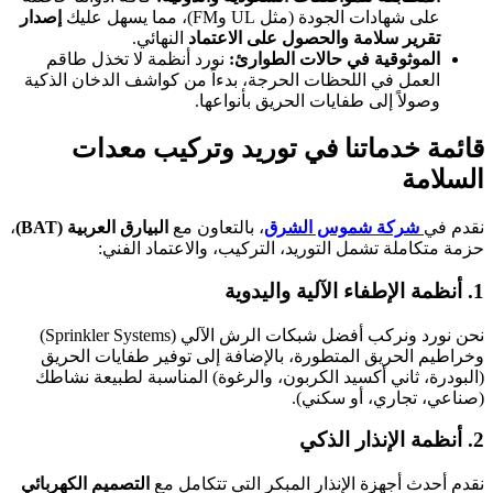
على شهادات الجودة (مثل UL وFM)، مما يسهل عليك
إصدار
تقرير سلامة والحصول على الاعتماد
النهائي.
الموثوقية في حالات الطوارئ:
نورد أنظمة لا تخذل طاقم
العمل في اللحظات الحرجة، بدءاً من كواشف الدخان الذكية
وصولاً إلى طفايات الحريق بأنواعها.
قائمة خدماتنا في توريد وتركيب معدات
السلامة
نقدم في
شركة شموس الشرق
، بالتعاون مع
البيارق العربية (BAT)
،
حزمة متكاملة تشمل التوريد، التركيب، والاعتماد الفني:
1. أنظمة الإطفاء الآلية واليدوية
نحن نورد ونركب أفضل شبكات الرش الآلي (Sprinkler Systems)
وخراطيم الحريق المتطورة، بالإضافة إلى توفير طفايات الحريق
(البودرة، ثاني أكسيد الكربون، والرغوة) المناسبة لطبيعة نشاطك
(صناعي، تجاري، أو سكني).
2. أنظمة الإنذار الذكي
نقدم أحدث أجهزة الإنذار المبكر التي تتكامل مع
التصميم الكهربائي