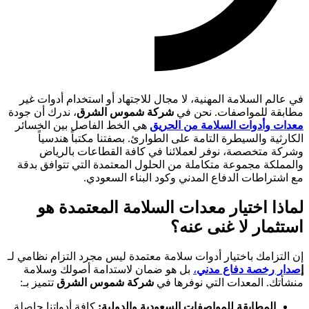
في عالم السلامة المهنية، لا مجال للاجتهاد أو استخدام أدوات غير
مطابقة للمواصفات. نحن في
شركة شموس الشرق
، ندرك أن جودة
معدات وأدوات السلامة من الحريق
هي الخط الفاصل بين الخسائر
الكارثية والسيطرة التامة على الطوارئ. بصفتنا مكتباً هندسياً
وشركة متخصصة، نوفر لعملائنا في كافة القطاعات بالرياض
والمملكة مجموعة متكاملة من الحلول المعتمدة التي تتوافق بدقة
مع اشتراطات الدفاع المدني وكود البناء السعودي.
لماذا اختيار معدات السلامة المعتمدة هو
استثمار لا غنى عنه؟
إن التزامك باختيار أدوات سلامة معتمدة ليس مجرد التزام نظامي لـ
إ
صدار رخصة دفاع مدني
،
بل هو ضمان لاستدامة أصولك وسلامة
منشأتك. المعدات التي نوفرها في
شركة شموس الشرق
تتميز بـ:
المطابقة للمواصفات السعودية والدولية:
كافة أدواتنا حاصلة