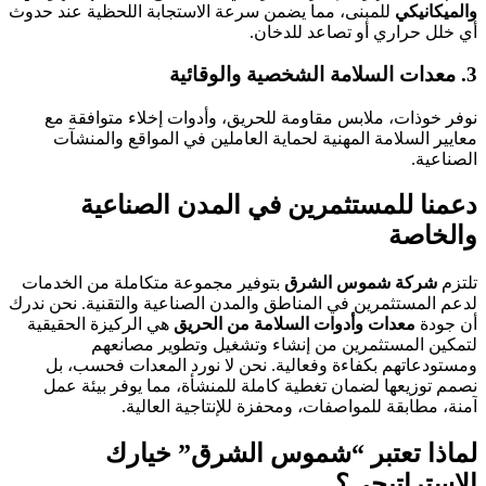
والميكانيكي
للمبنى، مما يضمن سرعة الاستجابة اللحظية عند حدوث
أي خلل حراري أو تصاعد للدخان.
3. معدات السلامة الشخصية والوقائية
نوفر خوذات، ملابس مقاومة للحريق، وأدوات إخلاء متوافقة مع
معايير السلامة المهنية لحماية العاملين في المواقع والمنشآت
الصناعية.
دعمنا للمستثمرين في المدن الصناعية
والخاصة
تلتزم
شركة شموس الشرق
بتوفير مجموعة متكاملة من الخدمات
لدعم المستثمرين في المناطق والمدن الصناعية والتقنية. نحن ندرك
أن جودة
معدات وأدوات السلامة من الحريق
هي الركيزة الحقيقية
لتمكين المستثمرين من إنشاء وتشغيل وتطوير مصانعهم
ومستودعاتهم بكفاءة وفعالية. نحن لا نورد المعدات فحسب، بل
نصمم توزيعها لضمان تغطية كاملة للمنشأة، مما يوفر بيئة عمل
آمنة، مطابقة للمواصفات، ومحفزة للإنتاجية العالية.
لماذا تعتبر “شموس الشرق” خيارك
الاستراتيجي؟