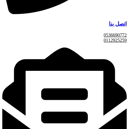
اتصل بنا
0536690772
0112925259