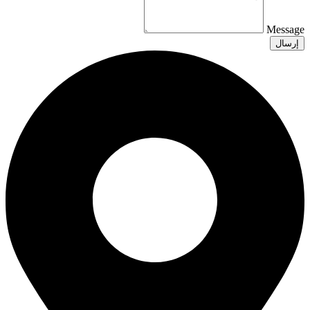
Message
إرسال