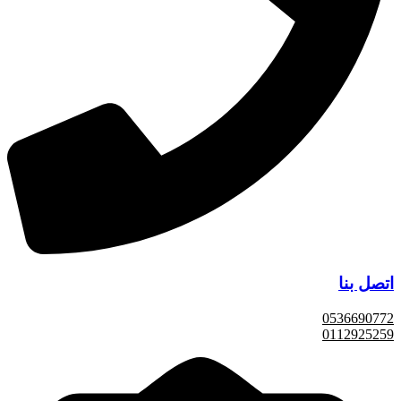
اتصل بنا
0536690772
0112925259