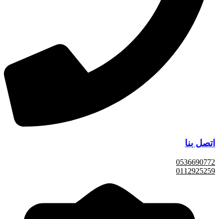
اتصل بنا
0536690772
0112925259