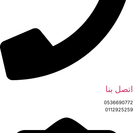
اتصل بنا
0536690772
0112925259