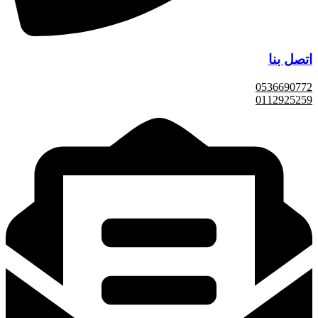
اتصل بنا
0536690772
0112925259