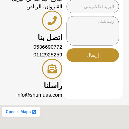
القيروان، الرياض
اتصل بنا
0536690772
0112925259
إرسال
راسلنا
info@shumuas.com